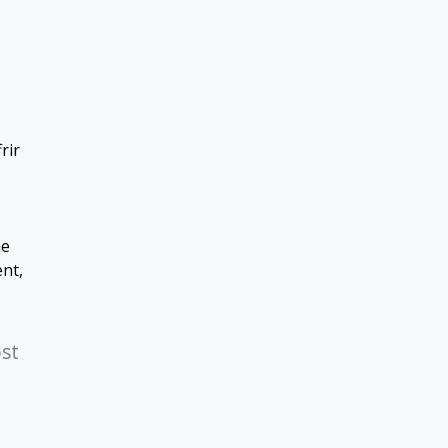
rir
ne
ent,
ost