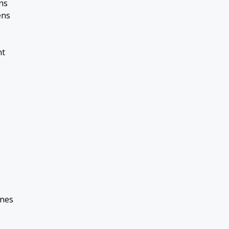
ins
ens
nt
nes