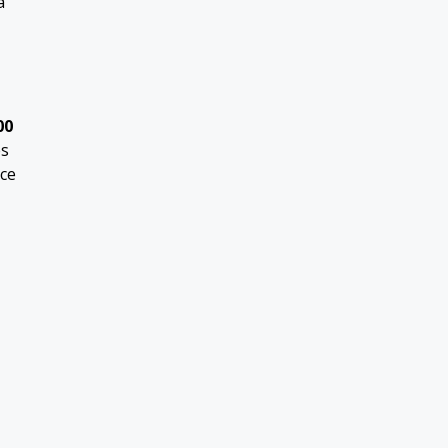
a
00
es
 ce