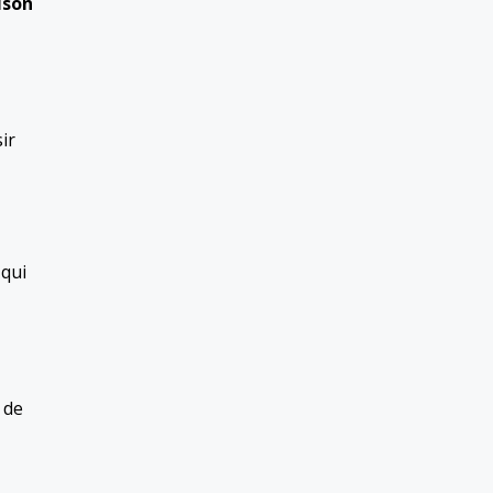
ison
sir
 qui
e de