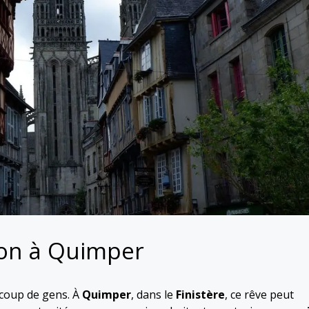
son à Quimper
coup de gens. À
Quimper
, dans le
Finistère
, ce rêve peut