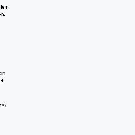
lein
on.
ien
et
es)