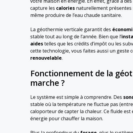
votre maison en énergie. En effet, grâce à des
capture les
calories
naturellement présentes so
même produire de l’eau chaude sanitaire.
La géothermie verticale garantit des
économi
stable tout au long de l’année. Bien que l’
inst
aides
telles que les crédits d’impôt ou les sub
cette technologie, vous faites aussi un geste 
renouvelable
.
Fonctionnement de la géot
marche ?
Le système est simple à comprendre. Des
son
stable où la température ne fluctue pas (entre
caloporteur de capter la chaleur. Ce fluide es
énergie pour chauffer la maison.
Plus la profondeur du
forage
, plus le système