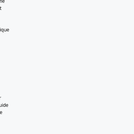
ème
t
mique
r
uide
te