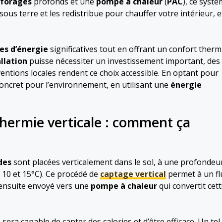
forages
profonds et une
pompe à chaleur
(
PAC
), ce syst
us terre et les redistribue pour chauffer votre intérieur, e
es d’énergie
significatives tout en offrant un confort ther
allation
puisse nécessiter un investissement important, des
ventions locales rendent ce choix accessible. En optant pour
concret pour l’environnement, en utilisant une
énergie
hermie verticale : comment ça
des
sont placées verticalement dans le sol, à une profondeu
 10 et 15°C). Ce procédé de
captage vertical
permet à un fl
t ensuite envoyé vers une
pompe à chaleur
qui convertit cet
 sera capable de capter des calories et d’être efficace. Un tel