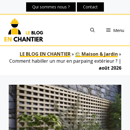
Aller
Qui sommes nous ?
Contact
au
contenu
Menu
LE BLOG EN CHANTIER
»
Maison & Jardin
»
Comment habiller un mur en parpaing extérieur ?
|
août 2026