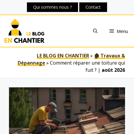
Aller
Qui sommes nous ?
Contact
au
contenu
Menu
LE BLOG EN CHANTIER
»
🏚 Travaux &
Dépannage
»
Comment réparer une toiture qui
fuit ?
|
août 2026