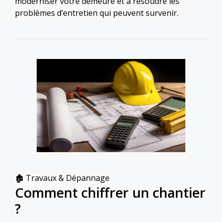
moderniser votre demeure et à résoudre les
problèmes d’entretien qui peuvent survenir.
Catégories
🏚 Travaux & Dépannage
Comment chiffrer un chantier
?